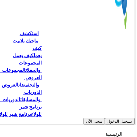
استكشف
ماجيك بلانيت
كيف
يعمل
كيف يعمل
المجموعات 
 والحفلات
المجموعات   
العروض 
  والتخفيضات
العروض   
الدوريات 
 والمسابقات
الدوريات  
برنامج شير
للولاء
برنامج شير للولا
تسجيل الدخول
سجل الآن
الرئيسية