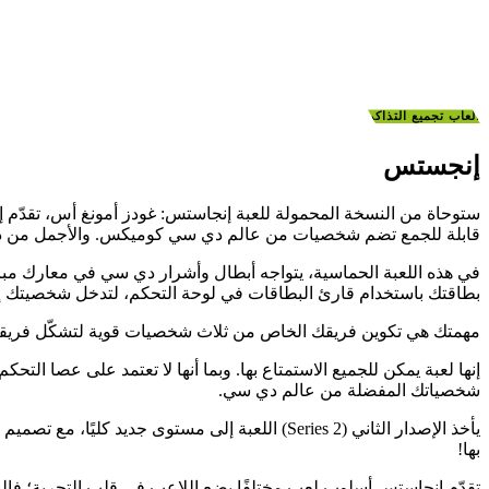
ألعاب تجميع التذاكر
إنجستس
قابلة للجمع تضم شخصيات من عالم دي سي كوميكس. والأجمل من ذلك 
في هذه اللعبة الحماسية، يتواجه أبطال وأشرار دي سي في معارك مبا
بطاقتك باستخدام قارئ البطاقات في لوحة التحكم، لتدخل شخصيتك إلى
مهمتك هي تكوين فريقك الخاص من ثلاث شخصيات قوية لتشكّل فريقك الفريد من نو
إنها لعبة يمكن للجميع الاستمتاع بها. وبما أنها لا تعتمد على عصا الت
شخصياتك المفضلة من عالم دي سي.
يأخذ الإصدار الثاني (Series 2) اللعبة إلى مستوى 
بها!
تقدّم إنجاستس أسلوب لعب مختلفًا يضع اللاعب في قلب التجربة؛ فالبطا