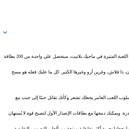
ستوحاة من النسخة المحمولة للعبة إنجاستس: غودز أمونغ أس، تقدّم إنجاستس أركيد تجربة مختلفة عن ألعاب الأركيد التقليدية. عند لعب هذه اللعبة المثيرة في ماجيك بلانيت، ستحصل على واحدة من 200 بطاقة
ذا فلاش، وغرين آرو وغيرها الكثير. كل ما عليك فعله هو مسح
 أسلوب اللعب الغامر يجعلك تشعر وكأنك تقاتل جنبًا إلى جنب مع
بلاتينية النادرة. ويمكنك دمجها مع بطاقات الإصدار الأول لتصبح قوة لا يُستهان
جعلها تجربة أكثر تفاعلية ومتعة من ألعاب التصويب التقليدية.