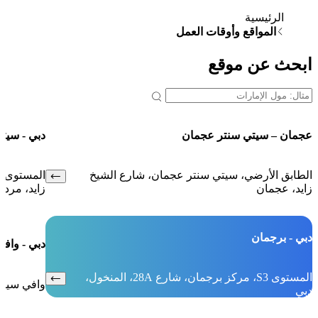
ية
قع وأوقات العمل
 موقع
ي سنتر عجمان
دبي - سيتي سنتر مردف 
ضي، سيتي سنتر عجمان، شارع الشيخ
المستوى 1، المد
زايد، مردف
دبي - وافي سيتي
المستوى S3، مركز برجمان، شارع 28A، المنخول،
وافي سيتي، المستوى 2، فوق كارفور .