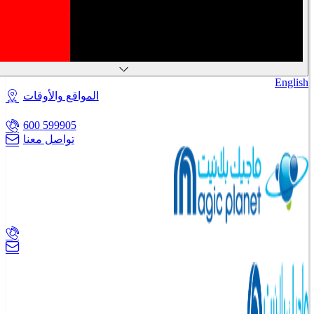
المواقع والأوقات
599905 600
تواصل معنا