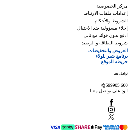
صية
ت الارتباط
حكام
ة ضد الاحتيال
ئد مع تابي
ة و الرصيد
تخفيضات
ولاء
ع
صل معنا