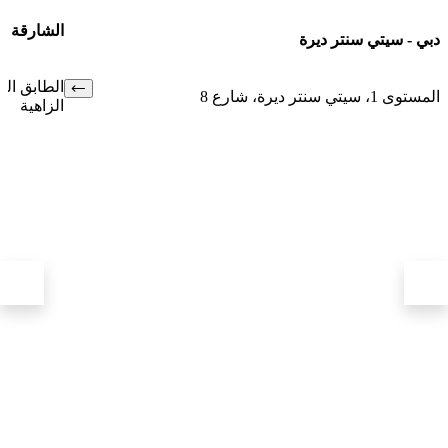
الشارقة - سيتي سنتر الز
نتر ديرة
الطابق الثالث، بجوار م
الزاهية