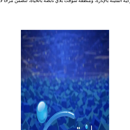
كية المليئة بالإثارة، ومنطقة سوفت بلاي نابضة بالحياة، لتضمن مرحًا لا 