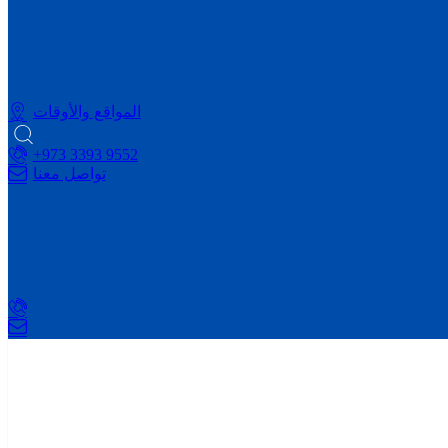
المواقع والأوقات
9552 3393 973+
تواصل معنا