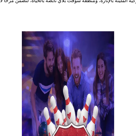
كية المليئة بالإثارة، ومنطقة سوفت بلاي نابضة بالحياة، لتضمن مرحًا لا 