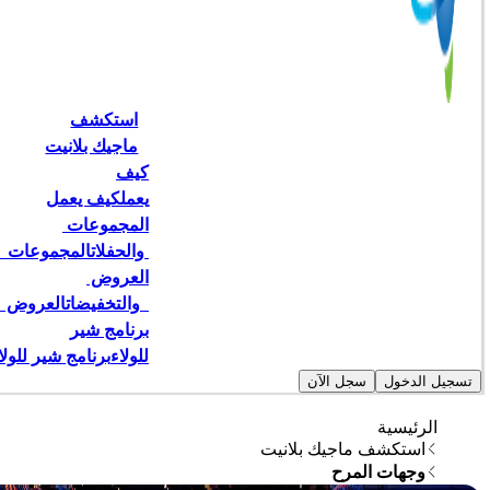
استكشف
ماجيك بلانيت
كيف
يعمل
كيف يعمل
المجموعات 
 والحفلات
المجموعات   
العروض 
  والتخفيضات
العروض   
برنامج شير
للولاء
برنامج شير للولا
تسجيل الدخول
سجل الآن
الرئيسية
استكشف ماجيك بلانيت
وجهات المرح