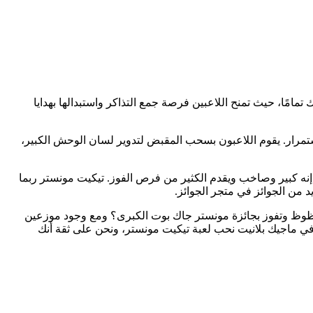
امًا، حيث تمنح اللاعبين فرصة جمع التذاكر واستبدالها بهدايا
لاستمرار. يقوم اللاعبون بسحب المقبض لتدوير لسان الوحش الكبير،
 إنه كبير وصاخب ويقدم الكثير من فرص الفوز. تيكيت مونستر ربما
 من الجوائز في متجر الجوائز.
التذاكر التي ستحصل عليها؟ هل ستغادر ومعك 25 أو 40 تذكرة، أم ستبتسم لك الحظوظ وتفوز بجائزة مونستر جاك بوت الكبرى؟ ومع وجود موزعين
ها. في ماجيك بلانيت نحب لعبة تيكيت مونستر، ونحن على ثقة أنك