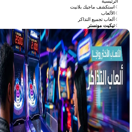
الرئيسية
استكشف ماجيك بلانيت
الألعاب
ألعاب تجميع التذاكر
تيكيت مونستر