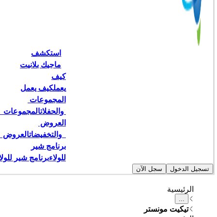
استكشف
ماجيك بلانيت
كيف
يعمل
كيف يعمل
المجموعات 
 والحفلات
المجموعات   
العروض 
  والتخفيضات
العروض   
برنامج شير
للولاء
برنامج شير للولا
تسجيل الدخول
سجل الآن
الرئيسية
...
تيكيت مونستر