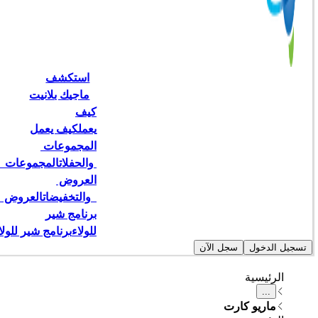
استكشف
ماجيك بلانيت
كيف
يعمل
كيف يعمل
المجموعات 
 والحفلات
المجموعات   
العروض 
  والتخفيضات
العروض   
برنامج شير
للولاء
برنامج شير للولا
تسجيل الدخول
سجل الآن
الرئيسية
...
ماريو كارت