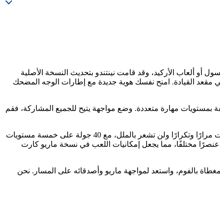
ل أو ألعاب الأركيد، وقد قامت نينتندو بتحديث النسخة الأصلية
بار مهارات القيادة لدى اللاعبين. عربات جديدة، ميزات جديدة، وكابينة مضاءة بـLED غامرة تضعك في مقعد القيادة. امنح نفسك هوية جديدة مع إطارات الوجه المضحك
 (Grand Prix)، حيث ستحصل على فرصة للعب جولات مختلفة بمستويات مهارة متعددة. وضع مواجهة يتيح للجميع المشاركة، فقم
هل تريد اللعب مع صديق؟ اختر وضع التعاون (Co-Op)، حيث يقود أحدكما بينما يطلق الآخر النار على المنافسين. ستظل تعود للعب ماريو كارت مرارًا وتكرارًا ولن تشعر بالملل، مع 40 جولة على خمسة مستويات
 الجائزة الكبرى، والكثير من اللعب الإضافي في وضعي المواجهة والتعاون. اختر من بين 20 عربة مختلفة يمكن لكل منها تفعيل أي من 90 عنصرًا مختلفًا، مما يجعل إمكانيات اللعب في نسخة ماريو كارت
مغطاة بالفوم، واستعد لمواجهة ماريو وأصدقائه على المسار. نحن