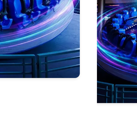
الكويت - مول الأفينيوز
المستوى 1، ذا أفنيوز مول – الري، الفروانية
أوقات العمل
تواص
المواعيد الاعتيادية
:
كل يوم:
10:00 صباحاً – 11:00 مساءً