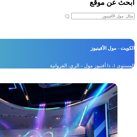
ابحث عن موقع
الكويت - مول الأفينيوز
المستوى 1، ذا أفنيوز مول – الري، الفروانية