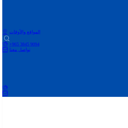
المواقع والأوقات
9094 3845 965+
تواصل معنا