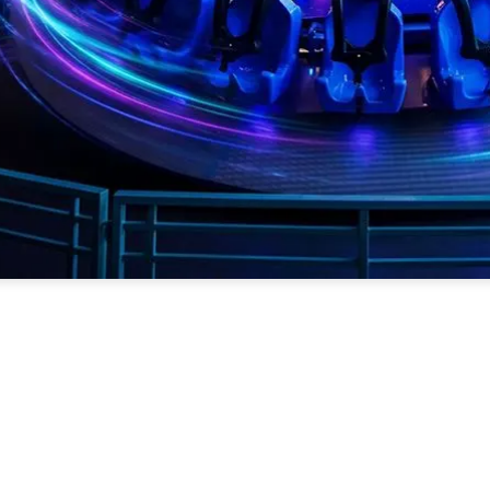
ل معنا
+965 225 97942