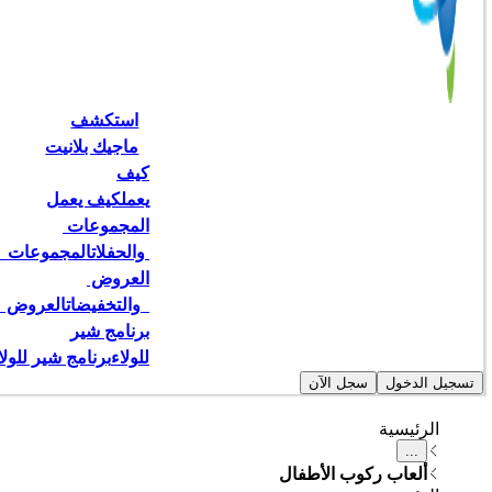
استكشف
ماجيك بلانيت
كيف
يعمل
كيف يعمل
المجموعات 
 والحفلات
المجموعات   
العروض 
  والتخفيضات
العروض   
برنامج شير
للولاء
برنامج شير للولا
تسجيل الدخول
سجل الآن
الرئيسية
...
ألعاب ركوب الأطفال